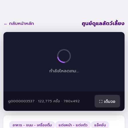
ศูนย์ดูแลสัตว์เลี้ยง
← กลับหน้าหลัก
กำลังโหลดเกม...
g0000003537 · 122,775 ครั้ง · 780x492
⛶ เต็มจอ
อาหาร - ขนม - เครื่องดื่ม
แต่งหน้า - แต่งตัว
แอ็คชั่น