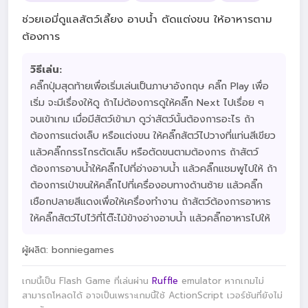
ช่วยเอมี่ดูแลสัตว์เลี้ยง อาบน้ำ ตัดแต่งขน ให้อาหารตาม
ต้องการ
วิธีเล่น:
คลิ๊กปุ่มสุดท้ายเพื่อเริ่มเล่นเป็นภาษาอังกฤษ คลิ๊ก Play เพื่อ
เริ่ม จะมีเรื่องให้ดู ถ้าไม่ต้องการดูให้คลิ๊ก Next ไปเรื่อย ๆ
จนเข้าเกม เมื่อมีสัตว์เข้ามา ดูว่าสัตว์นั้นต้องการอะไร ถ้า
ต้องการแต่งเล็บ หรือแต่งขน ให้คลิ๊กสัตว์ไปวางที่แท่นสีเขียว
แล้วคลิ๊กกรรไกรตัดเล็บ หรือตัดขนตามต้องการ ถ้าสัตว์
ต้องการอาบน้ำให้คลิ๊กไปที่อ่างอาบน้ำ แล้วคลิ๊กแชมพูไปให้ ถ้า
ต้องการเป่าขนให้คลิ๊กไปที่เครื่องอบทางด้านซ้าย แล้วคลิ๊ก
เชือกปลายสีแดงเพื่อให้เครื่องทำงาน ถ้าสัตว์ต้องการอาหาร
ให้คลิ๊กสัตว์ไปไว้ที่โต๊ะไม้ข้างอ่างอาบน้ำ แล้วคลิ๊กอาหารไปให้
ผู้ผลิต: bonniegames
เกมนี้เป็น Flash Game ที่เล่นผ่าน
Ruffle
emulator หากเกมไม่
สามารถโหลดได้ อาจเป็นเพราะเกมนี้ใช้ ActionScript เวอร์ชันที่ยังไม่