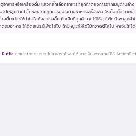
ี่ตู้อาหารหรือเครื่องดื่ม แล้วคลิ๊กเลือกอาหารที่ลูกค้าต้องการจากเมนูด้านล่
ั้นไปให้ลูกค้าที่โต๊ะ หลังจากลูกค้ารับประทานอาหารเสร็จแล้ว ให้เก็บโต๊ะ โดย
ดื่มเปล่าให้นำไปใส่ถังขยะ คลิ๊กเก็บเงินที่ลูกค้าวางไว้ให้บนโต๊ะ ถ้าพาลูกค้าไปนั
ตอมอาหาร ให้ฉีดสเปรย์เพื่อไล่ไป ถ้ามีหนูมาให้ใช้ไม้กวาดตีไล่ไป หาเงินให้
าน
Ruffle
emulator หากเกมไม่สามารถโหลดได้ อาจเป็นเพราะเกมนี้ใช้ ActionScript