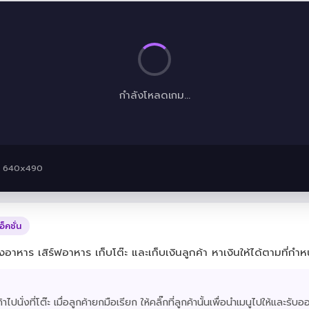
กำลังโหลดเกม...
· 640x490
อ็คชั่น
ั่งอาหาร เสิร์ฟอาหาร เก็บโต๊ะ และเก็บเงินลูกค้า หาเงินให้ได้ตามที
กค้าไปนั่งที่โต๊ะ เมื่อลูกค้ายกมือเรียก ให้คลิ๊กที่ลูกค้านั้นเพื่อนำเมนูไปให้และร