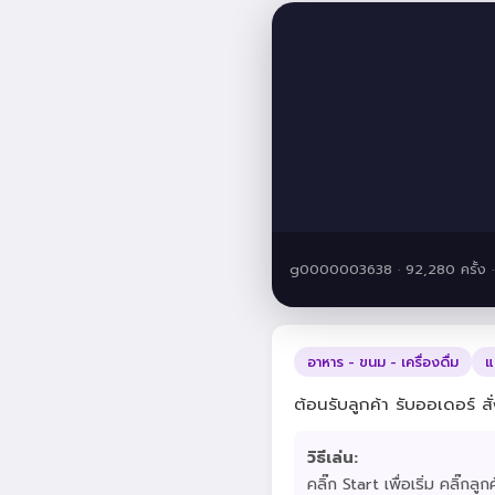
g0000003638 · 92,280 ครั้ง 
อาหาร - ขนม - เครื่องดื่ม
แ
ต้อนรับลูกค้า รับออเดอร์ ส
วิธีเล่น:
คลิ๊ก Start เพื่อเริ่ม คลิ๊กลู