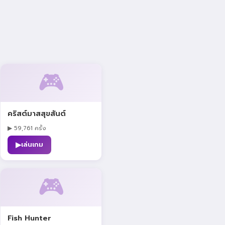
🎮
คริสต์มาสสุขสันต์
▶ 59,761 ครั้ง
▶
เล่นเกม
🎮
Fish Hunter