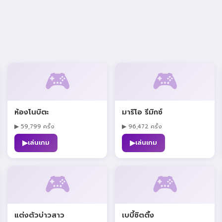
🎮
🎮
ห้องโนบิตะ
มาริโอ รีมิกซ์
▶ 59,799 ครั้ง
▶ 96,472 ครั้ง
▶
▶
เล่นเกม
เล่นเกม
🎮
🎮
แต่งตัวบ่าวสาว
เบบี้ซิตติ้ง