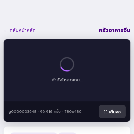
ครัวอาหารจีน
← กลับหน้าหลัก
กำลังโหลดเกม...
g0000003648 · 96,916 ครั้ง · 780x480
⛶ เต็มจอ