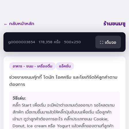
ร้านขนมซู
← กลับหน้าหลัก
g0000003654 · 178,358 ครั้ง · 500x250
⛶ เต็มจอ
อาหาร - ขนม - เครื่องดื่ม
แอ็คชั่น
ช่วยขายขนมคุ้กกี้ โดนัท ไอศครีม และโยเกิร์ตให้ลูกค้าตาม
ต้องการ
วิธีเล่น:
คลิ๊ก Start เพื่อเริ่ม จะมีหน้าต่างเกมเด้งออกมา รอโหลดเกม
สักพัก เมื่อเกมขึ้นมาแล้วให้คลิ๊กปุ่มอันบนเพื่อเริ่ม เมื่อลูกค้า
เข้ามา ดูว่าลูกค้าต้องการอะไร คลิ๊กประเภทขนม Cookie,
Donut, Ice cream หรือ Yogurt แล้วคลิ๊กของตามที่ลูกค้า