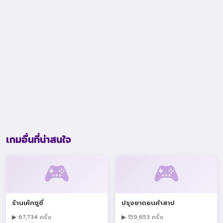
เกมอื่นที่น่าสนใจ
🎮
🎮
ร้านเค้กซูซี่
ปรุงยาถอนคำสาป
▶ 67,734 ครั้ง
▶ 159,653 ครั้ง