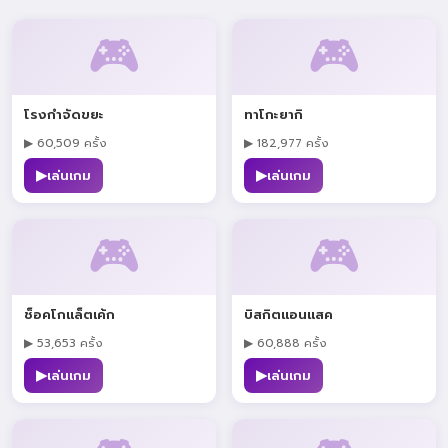
🎮
🎮
โรงกำจัดขยะ
ทาโกะยากิ
▶ 60,509 ครั้ง
▶ 182,977 ครั้ง
▶
▶
เล่นเกม
เล่นเกม
🎮
🎮
ช็อคโกแล็ตเค้ก
บิสกิตแอนแสค
▶ 53,653 ครั้ง
▶ 60,888 ครั้ง
▶
▶
เล่นเกม
เล่นเกม