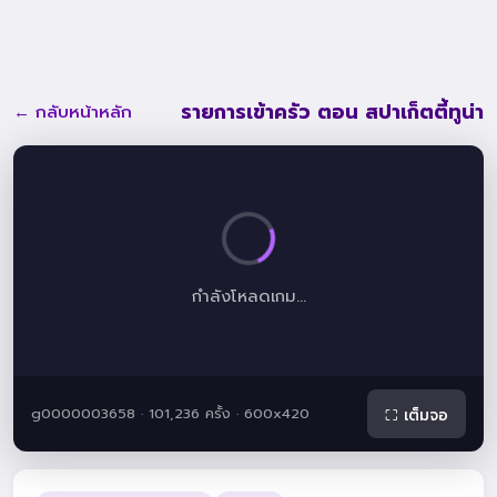
รายการเข้าครัว ตอน สปาเก็ตตี้ทูน่า
← กลับหน้าหลัก
กำลังโหลดเกม...
g0000003658 · 101,236 ครั้ง · 600x420
⛶ เต็มจอ