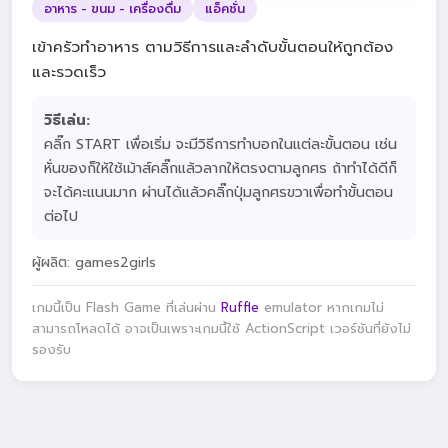
อาหาร - ขนม - เครื่องดื่ม
แอ็คชั่น
เข้าครัวทำอาหาร ตามวิธีการและลำดับขั้นตอนให้ถูกต้อง
และรวดเร็ว
วิธีเล่น:
คลิ๊ก START เพื่อเริ่ม จะมีวิธีการทำบอกในแต่ละขั้นตอน เช่น
หั่นของก็ให้ใช้เม้าส์คลิ๊กแล้วลากให้ตรงตามลูกศร ถ้าทำได้ดีก็
จะได้คะแนนมาก ผ่านได้แล้วคลิ๊กปุ่มลูกศรขวาเพื่อทำขั้นตอน
ต่อไป
ผู้ผลิต: games2girls
เกมนี้เป็น Flash Game ที่เล่นผ่าน
Ruffle
emulator หากเกมไม่
สามารถโหลดได้ อาจเป็นเพราะเกมนี้ใช้ ActionScript เวอร์ชันที่ยังไม่
รองรับ