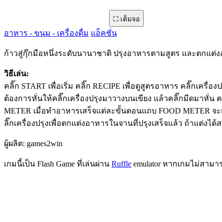
⛶ เต็มจอ
g0000003796 · 69,066 ครั้ง · 650x530
อาหาร - ขนม - เครื่องดื่ม
แอ็คชั่น
ก้าวสู่กุ๊กมือหนึ่งระดับนานาชาติ ปรุงอาหารตามสูตร และตกแต่
วิธีเล่น:
คลิ๊ก START เพื่อเริ่ม คลิ๊ก RECIPE เพื่อดูสูตรอาหาร คลิ๊กเครื่
ต้องการหั่นให้คลิ๊กเครื่องปรุงมาวางบนเขียง แล้วคลิ๊กมีดมาหั่น
METER เมื่อทำอาหารเสร็จแต่ละขั้นตอนแถบ FOOD METER จะเพิ่มข
ลิ๊กเครื่องปรุงเพื่อตกแต่งอาหารในจานที่ปรุงเสร็จแล้ว ถ้าแต่งได
ผู้ผลิต: games2win
เกมนี้เป็น Flash Game ที่เล่นผ่าน
Ruffle
emulator หากเกมไม่สามารถโ