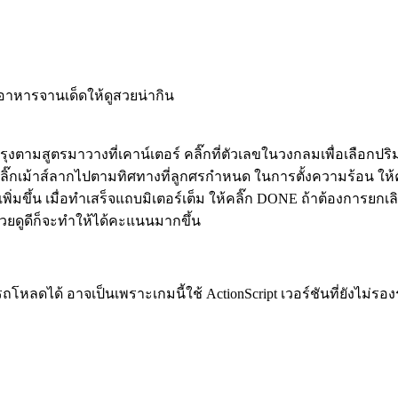
งอาหารจานเด็ดให้ดูสวยน่ากิน
องปรุงตามสูตรมาวางที่เคาน์เตอร์ คลิ๊กที่ตัวเลขในวงกลมเพื่อเลือกปร
 คลิ๊กเม้าส์ลากไปตามทิศทางที่ลูกศรกำหนด ในการตั้งความร้อน ให้คล
ึ้น เมื่อทำเสร็จแถบมิเตอร์เต็ม ให้คลิ๊ก DONE ถ้าต้องการยกเล
้สวยดูดีก็จะทำให้ได้คะแนนมากขึ้น
หลดได้ อาจเป็นเพราะเกมนี้ใช้ ActionScript เวอร์ชันที่ยังไม่รอง