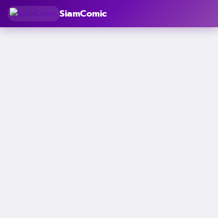
SiamComic