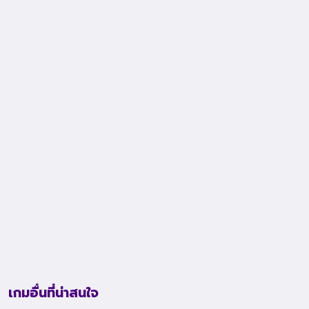
เกมอื่นที่น่าสนใจ