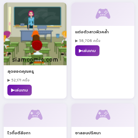
🎮
แต่งตัวสาวผิวคล้ำ
▶ 58,708 ครั้ง
▶
เล่นเกม
สุดยอดคุณครู
▶ 52,171 ครั้ง
▶
เล่นเกม
🎮
🎮
ไวกิ้งตีลังกา
ซาลอนปริศนา