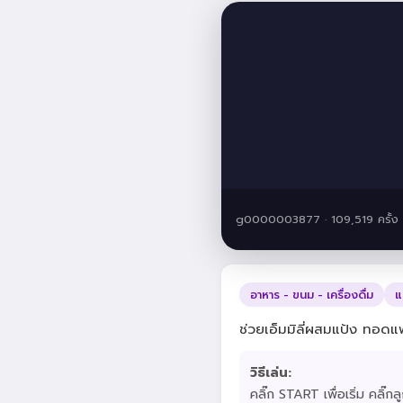
g0000003877 · 109,519 ครั้ง
อาหาร - ขนม - เครื่องดื่ม
แ
ช่วยเอ็มมิลี่ผสมแป้ง ทอดแ
วิธีเล่น:
คลิ๊ก START เพื่อเริ่ม คลิ๊