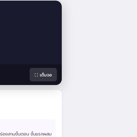
⛶ เต็มจอ
้อร่อยสามขั้นตอน ขั้นแรกผสม