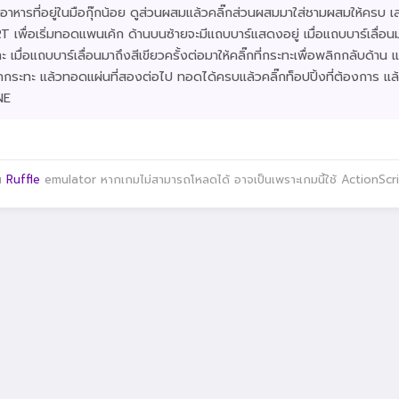
อาหารที่อยู่ในมือกุ๊กน้อย ดูส่วนผสมแล้วคลิ๊กส่วนผสมมาใส่ชามผสมให้ครบ เส
T เพื่อเริ่มทอดแพนเค้ก ด้านบนซ้ายจะมีแถบบาร์แสดงอยู่ เมื่อแถบบาร์เลื่อน
 เมื่อแถบบาร์เลื่อนมาถึงสีเขียวครั้งต่อมาให้คลิ๊กที่กระทะเพื่อพลิกกลับด้าน แ
จากกระทะ แล้วทอดแผ่นที่สองต่อไป ทอดได้ครบแล้วคลิ๊กท็อปปิ้งที่ต้องการ แ
NE
าน
Ruffle
emulator หากเกมไม่สามารถโหลดได้ อาจเป็นเพราะเกมนี้ใช้ ActionScript