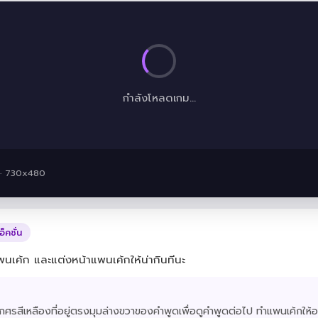
กำลังโหลดเกม...
 · 730x480
อ็คชั่น
พนเค้ก และแต่งหน้าแพนเค้กให้น่ากินทีนะ
กลูกศรสีเหลืองที่อยู่ตรงมุมล่างขวาของคำพูดเพื่อดูคำพูดต่อไป ทำแพนเค้กให