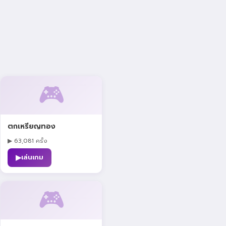
🎮
ตกเหรียญทอง
▶ 63,081 ครั้ง
▶
เล่นเกม
🎮