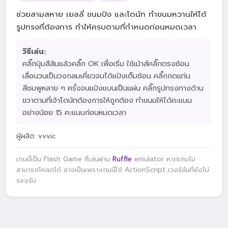
ช่วยสามสหาย เยลลี่ ขนมปัง และโดนัท ทำขนมหวานให้ได้
รูปทรงที่ต้องการ ทำให้ครบตามที่กำหนดก่อนหมดเวลา
วิธีเล่น:
คลิ๊กปุ่มสีส้มแล้วคลิ๊ก OK เพื่อเริ่ม ใช้เม้าส์คลิ๊กตรงช้อน
เลื่อนวนเป็นวงกลมเคี่ยวจนได้แป้งเต็มช้อน คลิ๊กกดแท่น
สีชมพูหลาย ๆ ครั้งจนแป้งแบนเป็นแผ่น คลิ๊กรูปทรงทางด้าน
ขวาตามที่เจ้าโดนัทต้องการให้ถูกต้อง ทำขนมให้ได้คะแนน
อย่างน้อย 15 คะแนนก่อนหมดเวลา
ผู้ผลิต: vvvic
เกมนี้เป็น Flash Game ที่เล่นผ่าน
Ruffle
emulator หากเกมไม่
สามารถโหลดได้ อาจเป็นเพราะเกมนี้ใช้ ActionScript เวอร์ชันที่ยังไม่
รองรับ