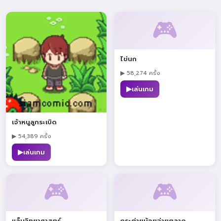
🎮
ไข่นก
▶ 58,274 ครั้ง
▶
เล่นเกม
เจ้าหนูลูกระเบิด
▶ 54,389 ครั้ง
▶
เล่นเกม
🎮
🎮