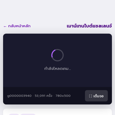
เมาน์เทนไบต์แชลเลนจ์
← กลับหน้าหลัก
กำลังโหลดเกม...
g0000003940 · 53,091 ครั้ง · 780x500
⛶ เต็มจอ