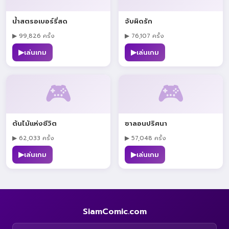
น้ำสตรอเบอร์รี่สด
จับผิดรัก
▶ 99,826 ครั้ง
▶ 76,107 ครั้ง
▶
▶
เล่นเกม
เล่นเกม
🎮
🎮
ต้นไม้แห่งชีวิต
ซาลอนปริศนา
▶ 62,033 ครั้ง
▶ 57,048 ครั้ง
▶
▶
เล่นเกม
เล่นเกม
SiamComic.com