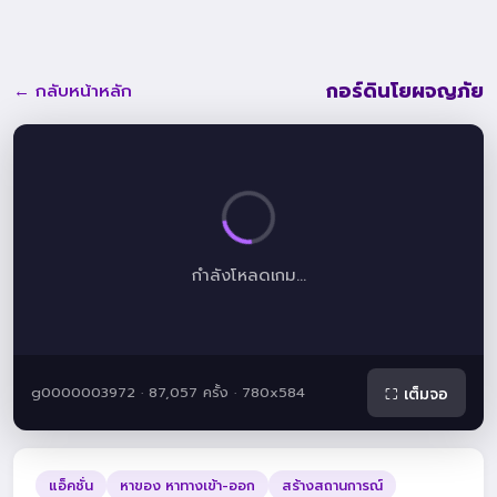
กอร์ดินโยผจญภัย
← กลับหน้าหลัก
กำลังโหลดเกม...
g0000003972 · 87,057 ครั้ง · 780x584
⛶ เต็มจอ
แอ็คชั่น
หาของ หาทางเข้า-ออก
สร้างสถานการณ์