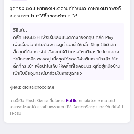
ขุดทองใต้ดิน หาทองให้ได้ตามที่กำหนด ถ้าหาได้มากพอก็
จะสามารถนำมาใช้ซื้อของต่าง ๆ ได้
วิธีเล่น:
คลิ๊ก ENGLISH เพื่อเริ่มเล่นโหมดภาษาอังกฤษ คลิ๊ก Play
เพื่อเริ่มเล่น ถ้าไม่ต้องการดูคำแนะนำให้คลิ๊ก Skip ใช้เม้าส์ค
ลิ๊กจุดที่ต้องการไป สังเกตให้ดีว่าตรงไหนมีแสงวิบวับ แสดง
ว่ามีทองหรือเพชรอยู่ เมื่อขุดได้ของมีค่าเต็มกระเป๋าแล้ว ให้ค
ลิ๊กที่กระเป๋า เพื่อนำไปเก็บ ให้คลิ๊กที่ไอคอนประตูที่อยู่เหนือบ้าน
เพื่อไปซื้ออุปกรณ์มาช่วยในการขุดทอง
ผู้ผลิต: digitalchocolate
เกมนี้เป็น Flash Game ที่เล่นผ่าน
Ruffle
emulator หากเกมไม่
สามารถโหลดได้ อาจเป็นเพราะเกมนี้ใช้ ActionScript เวอร์ชันที่ยังไม่
รองรับ