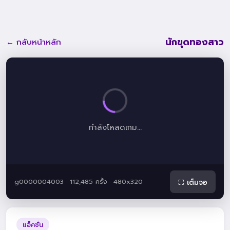
นักขุดทองสาว
← กลับหน้าหลัก
กำลังโหลดเกม...
g0000004003 · 112,485 ครั้ง · 480x320
⛶ เต็มจอ
แอ็คชั่น