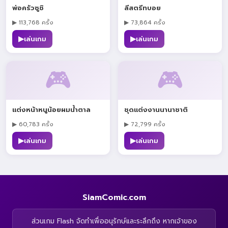
พ่อครัวซูชิ
ลีสตรีทบอย
▶ 113,768 ครั้ง
▶ 73,864 ครั้ง
▶
▶
เล่นเกม
เล่นเกม
🎮
🎮
แต่งหน้าหนูน้อยผมน้ำตาล
ชุดแต่งงานนานาชาติ
▶ 60,783 ครั้ง
▶ 72,799 ครั้ง
▶
▶
เล่นเกม
เล่นเกม
SiamComic.com
ส่วนเกม Flash จัดทำเพื่ออนุรักษ์และระลึกถึง หากเจ้าของ