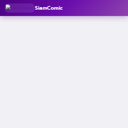
SiamComic