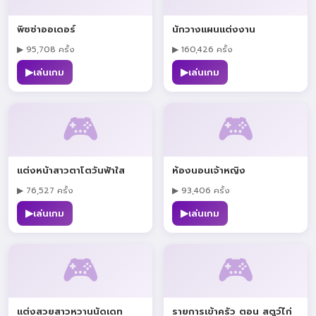
พิซซ่าออเดอร์
นักวางแผนแต่งงาน
▶ 95,708 ครั้ง
▶ 160,426 ครั้ง
▶
▶
เล่นเกม
เล่นเกม
🎮
🎮
แต่งหน้าสาวตาโตวันฟ้าใส
ห้องนอนเจ้าหญิง
▶ 76,527 ครั้ง
▶ 93,406 ครั้ง
▶
▶
เล่นเกม
เล่นเกม
🎮
🎮
แต่งสวยสาวหวานนัดเดท
รายการเข้าครัว ตอน สตูว์ไก่