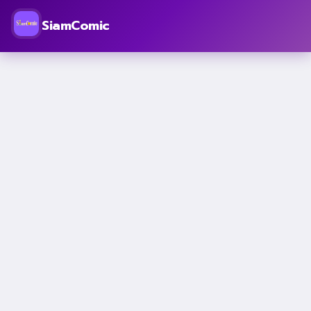
SiamComic