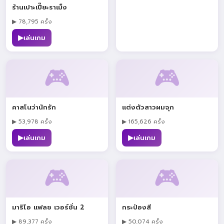
ร้านเปาะเปี๊ยะราเม็ง
▶ 78,795 ครั้ง
▶
เล่นเกม
🎮
🎮
คาสโนว่านักรัก
แต่งตัวสาวผมจุก
▶ 53,978 ครั้ง
▶ 165,626 ครั้ง
▶
▶
เล่นเกม
เล่นเกม
🎮
🎮
มาริโอ แฟลช เวอร์ชั่น 2
กระป๋องสี
▶ 89,377 ครั้ง
▶ 50,074 ครั้ง