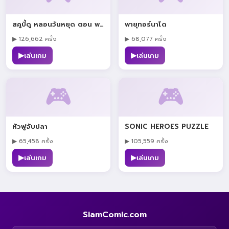
สคูบี้ดู หลอนวันหยุด ตอน พายเรือหนีผี
พายุทอร์นาโด
▶ 126,662 ครั้ง
▶ 68,077 ครั้ง
▶
▶
เล่นเกม
เล่นเกม
🎮
🎮
หัวฟูจับปลา
SONIC HEROES PUZZLE
▶ 65,458 ครั้ง
▶ 105,559 ครั้ง
▶
▶
เล่นเกม
เล่นเกม
SiamComic.com