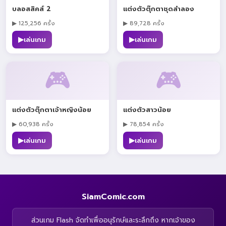
บลอสสิคส์ 2
แต่งตัวตุ๊กตาชุดลำลอง
▶ 125,256 ครั้ง
▶ 89,728 ครั้ง
▶
▶
เล่นเกม
เล่นเกม
🎮
🎮
แต่งตัวตุ๊กตาเจ้าหญิงน้อย
แต่งตัวสาวน้อย
▶ 60,938 ครั้ง
▶ 78,854 ครั้ง
▶
▶
เล่นเกม
เล่นเกม
SiamComic.com
ส่วนเกม Flash จัดทำเพื่ออนุรักษ์และระลึกถึง หากเจ้าของ