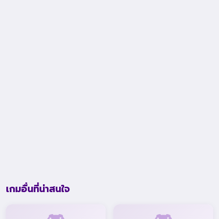
เกมอื่นที่น่าสนใจ