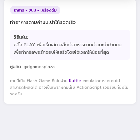
อาหาร - ขนม - เครื่องดื่ม
ทำอาหารตามคำแนะนำให้รวดเร็ว
วิธีเล่น:
คลิ๊ก PLAY เพื่อเริ่มเล่น คลิ๊กทำอาหารตามคำแนะนำด้านบน
เพื่อทำกริลพอร์คชอปให้เสร็จโดยใช้เวลาให้น้อยที่สุด
ผู้ผลิต: girlgamesplaza
เกมนี้เป็น Flash Game ที่เล่นผ่าน
Ruffle
emulator หากเกมไม่
สามารถโหลดได้ อาจเป็นเพราะเกมนี้ใช้ ActionScript เวอร์ชันที่ยังไม่
รองรับ