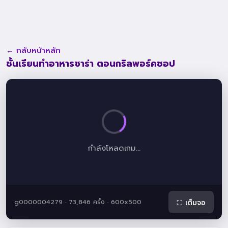
← กลับหน้าหลัก
ชั้นเรียนทำอาหารซาร่า ตอนกริลพอร์คชอป
กำลังโหลดเกม...
g0000004279 · 73,846 ครั้ง · 600x500
⛶ เต็มจอ