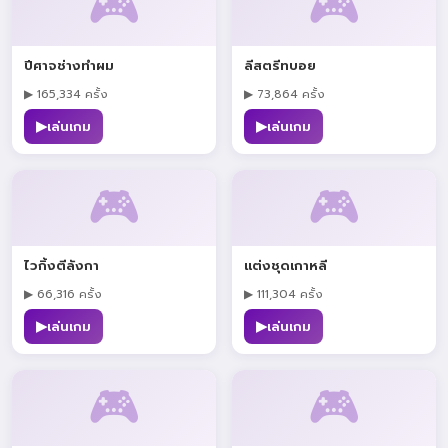
🎮
🎮
ปีศาจช่างทำผม
ลีสตรีทบอย
▶ 165,334 ครั้ง
▶ 73,864 ครั้ง
▶
▶
เล่นเกม
เล่นเกม
🎮
🎮
ไวกิ้งตีลังกา
แต่งชุดเกาหลี
▶ 66,316 ครั้ง
▶ 111,304 ครั้ง
▶
▶
เล่นเกม
เล่นเกม
🎮
🎮