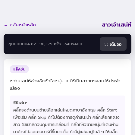
สาวเจ้าเสน่ห์
← กลับหน้าหลัก
g0000004312 · 90,379 ครั้ง · 640x400
⛶ เต็มจอ
แอ็คชั่น
หว่านเสน่ห์ช่วงชิงหัวใจหนุ่ม ๆ ให้เป็นสาวทรงสเน่ห์ประจำ
เมือง
วิธีเล่น:
คลิ๊กธงด้านบนซ้ายเลือกเล่นโหมดภาษาอังกฤษ คลิ๊ก Start
เพื่อเริ่ม คลิ๊ก Skip ถ้าไม่ต้องการดูคำแนะนำ คลิ๊กเลือกหญิง
สาว ใช้เม้าส์ควบคุมการเคลื่อนที่ คลิ๊กที่หัวชายหนุ่มที่เดินผ่าน
มาค้างไว้จนแถบบาร์ที่ขึ้นมาเต็ม ถ้ามีคู่แข่งอยู่ใกล้ ๆ ให้คลิ๊ก