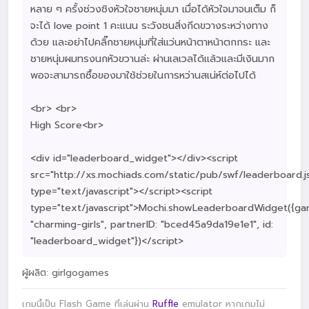
หลาย ๆ ครั้งช่วงชิงหัวใจชายหนุ่มมา เมื่อได้หัวใจมาจนเต็ม ก็
จะได้ love point 1 คะแนน ระวังชนสิ่งกีดขวางระหว่างทาง
ด้วย และอย่าไปคลิ๊กชายหนุ่มที่ใส่แว่นหน้าตาหน้าตกกระ และ
ชายหนุ่มผมทรงนกหัวขวานล่ะ ผ่านเลเวลได้แล้วและมีเงินมาก
พอจะสามารถซื้อของมาใช้ช่วยในการหว่านสเน่ห์ต่อไปได้
<br> <br>
High Score<br>
<div id="leaderboard_widget"></div><script
src="http://xs.mochiads.com/static/pub/swf/leaderboard.j
type="text/javascript"></script><script
type="text/javascript">Mochi.showLeaderboardWidget({ga
"charming-girls", partnerID: "bced45a9da19e1e1", id:
"leaderboard_widget"})</script>
ผู้ผลิต: girlgogames
เกมนี้เป็น Flash Game ที่เล่นผ่าน
Ruffle
emulator หากเกมไม่