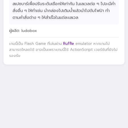
สเปซบาร์เพื่อปรับระดับเชือกให้เท่ากัน ในเลเวลต่อ ๆ ไปจะมีคำ
สั่งอื่น ๆ ให้ทำเช่น นำกล่องไปเติมน้ำแล้วนำไปดับไฟป่า ทำ
ตามคำสั่งต่าง ๆ ให้สำเร็จในแต่ละเลเวล
ผู้ผลิต: ludobox
เกมนี้เป็น Flash Game ที่เล่นผ่าน
Ruffle
emulator หากเกมไม่
สามารถโหลดได้ อาจเป็นเพราะเกมนี้ใช้ ActionScript เวอร์ชันที่ยังไม่
รองรับ