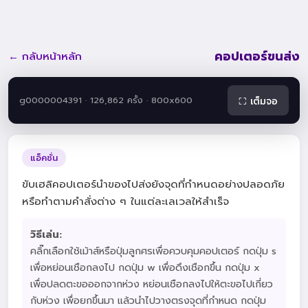
คอปเตอร์ขนส่ง
← กลับหน้าหลัก
g0000004391 · 126,862 ครั้ง · 800x600
⛶ เต็มจอ
แอ็คชั่น
ขับเฮลิคอปเตอร์นำของไปส่งยังจุดที่กำหนดอย่างปลอดภัย
หรือทำตามคำสั่งต่าง ๆ ในแต่ละเลเวลให้สำเร็จ
วิธีเล่น:
คลิ๊กเลือกใช้เม้าส์หรือปุ่มลูกศรเพื่อควบคุมคอปเตอร์ กดปุ่ม s
เพื่อหย่อนเชือกลงไป กดปุ่ม w เพื่อดึงเชือกขึ้น กดปุ่ม x
เพื่อปลดตะขอออกจากห่วง หย่อนเชือกลงไปให้ตะขอไปเกี่ยว
กับห่วง เพื่อยกขึ้นมา แล้วนำไปวางตรงจุดที่กำหนด กดปุ่ม