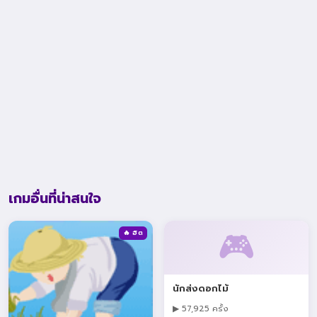
เกมอื่นที่น่าสนใจ
🎮
🔥 ฮิต
นักส่งดอกไม้
▶ 57,925 ครั้ง