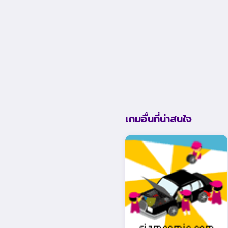
เกมอื่นที่น่าสนใจ