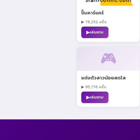
ปั๊มคาร์แคร์
▶ 78,252 ครั้ง
▶
เล่นเกม
🎮
แต่งตัวสาวน้อยสดใส
▶ 95,776 ครั้ง
▶
เล่นเกม