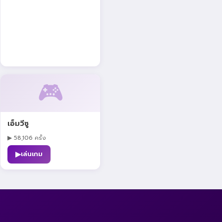
🎮
เอ็มวีซู
▶ 58,106 ครั้ง
▶
เล่นเกม