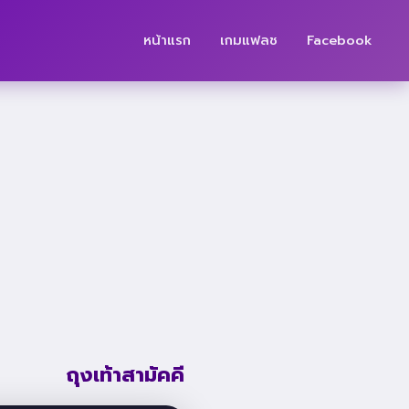
หน้าแรก
เกมแฟลช
Facebook
ถุงเท้าสามัคคี