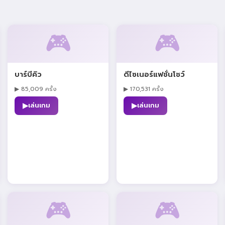
🎮
🎮
บาร์บีคิว
ดีไซเนอร์แฟชั่นโชว์
▶ 85,009 ครั้ง
▶ 170,531 ครั้ง
▶
▶
เล่นเกม
เล่นเกม
🎮
🎮