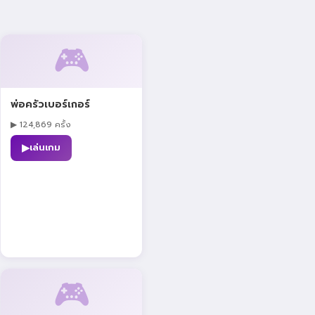
🎮
พ่อครัวเบอร์เกอร์
▶ 124,869 ครั้ง
▶
เล่นเกม
🎮