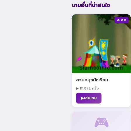
เกมอื่นที่น่าสนใจ
🔥 ฮิต
สวนสนุกนักเรียน
▶ 111,872 ครั้ง
▶
เล่นเกม
🎮