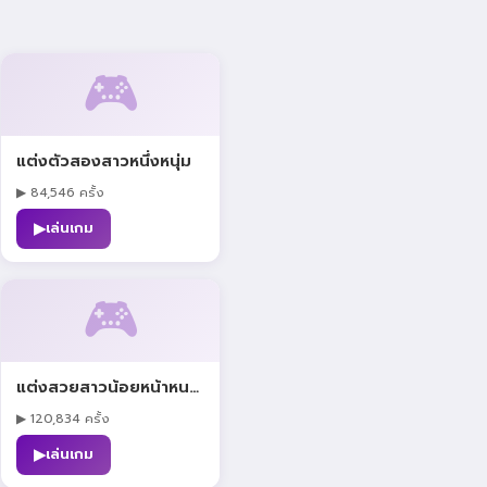
🎮
แต่งตัวสองสาวหนึ่งหนุ่ม
▶ 84,546 ครั้ง
▶
เล่นเกม
🎮
แต่งสวยสาวน้อยหน้าหนาว
▶ 120,834 ครั้ง
▶
เล่นเกม