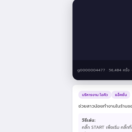
g0000004477 · 56,484 ครั้ง
บริหารงาน ไอคิว
แอ็คชั่น
ช่วยสาวน้อยทำงานในร้านขอ
วิธีเล่น:
คลิ๊ก START เพื่อเริ่ม คลิ๊กท