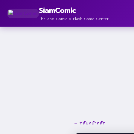
SiamComic
Thailand Comic & Flash Game Center
← กลับหน้าหลัก