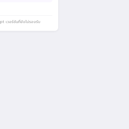
 เวอร์ชันที่ยังไม่รองรับ