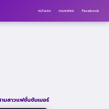
หน้าแรก
เกมแฟลช
Facebook
สามสาวแฟชั่นซัมเมอร์