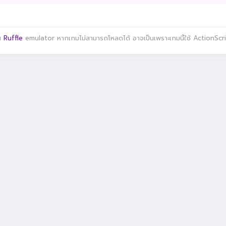
าน
Ruffle
emulator หากเกมไม่สามารถโหลดได้ อาจเป็นเพราะเกมนี้ใช้ ActionScript