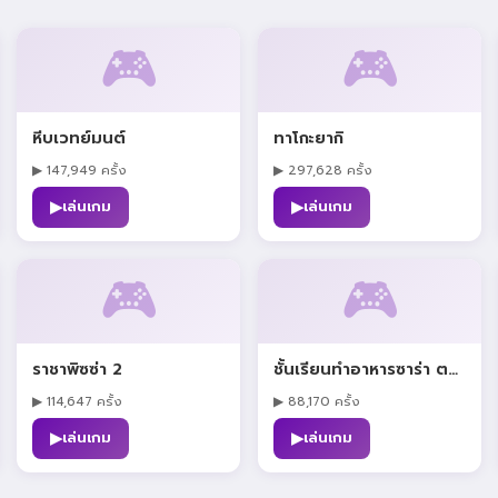
🎮
🎮
หีบเวทย์มนต์
ทาโกะยากิ
▶ 147,949 ครั้ง
▶ 297,628 ครั้ง
▶
▶
เล่นเกม
เล่นเกม
🎮
🎮
ราชาพิซซ่า 2
ชั้นเรียนทำอาหารซาร่า ตอนพายไก่
▶ 114,647 ครั้ง
▶ 88,170 ครั้ง
▶
▶
เล่นเกม
เล่นเกม