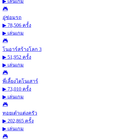
▶
เล่นเกม
🎮
อู่ซ่อมรถ
▶ 78,506 ครั้ง
▶
เล่นเกม
🎮
โนอาร์สร้างโลก 3
▶ 51,952 ครั้ง
▶
เล่นเกม
🎮
พี่เลี้ยงไดโนเสาร์
▶ 73,010 ครั้ง
▶
เล่นเกม
🎮
ทอยเต๋าแต่งครัว
▶ 202,865 ครั้ง
▶
เล่นเกม
🎮