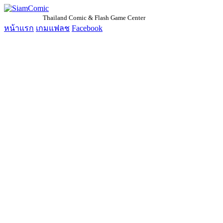
SiamComic
Thailand Comic & Flash Game Center
หน้าแรก
เกมแฟลช
Facebook