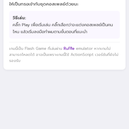
ให้เป็นทรงเข้ากับชุดคอสเพลย์ด้วยนะ
วิธีเล่น:
คลิ๊ก Play เพื่อเริ่มเล่น คลิ๊กเลือกว่าจะแต่งคอสเพลย์เป็นคน
ไหน แล้วเริ่มลงมือทำผมตามขั้นตอนที่แนะนำ
เกมนี้เป็น Flash Game ที่เล่นผ่าน
Ruffle
emulator หากเกมไม่
สามารถโหลดได้ อาจเป็นเพราะเกมนี้ใช้ ActionScript เวอร์ชันที่ยังไม่
รองรับ