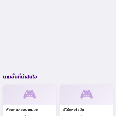
เกมอื่นที่น่าสนใจ
🎮
🎮
ห้องทดลองยาแม่มด
ฮีโร่แห่งโรมัน