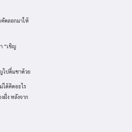
ารคัดลอกมาให้
า “เชิญ
ิญไปดื่มชาด้วย
ม่ได้คิดอะไร
งฝั่ง หลังจาก