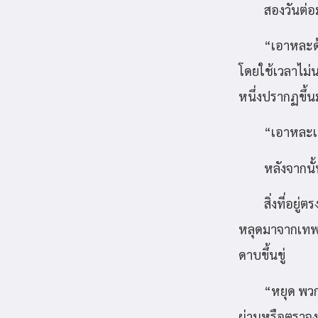
สองวันต่
“เอาหละด้
โดยใช้เวลาไม่น
หนึ่งปรากฏขึ้น
“เอาหละเด
หลังจากนั้น
สิ่งที่อยู
หลุดมาจากเทพนิ
ดาบขึ้นขู่
“หยุด พวก
ผ่านหรือตราจง