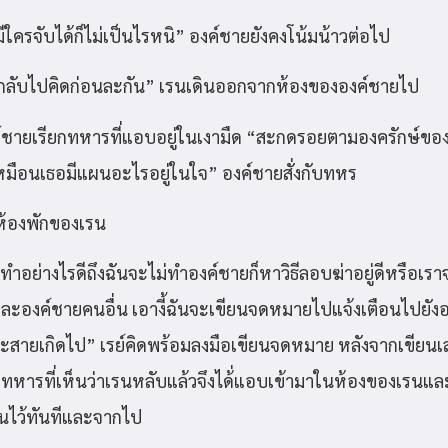
มีใครจับได้ก็ไม่เป็นไรหนิ” องค์ชายยังคงโน้มน้าวต่อไป
อกลับไปคิดก่อนละกัน” เรนเดินออกจากห้องขององค์ชายไป
ชายเรียกทหารที่แอบอยู่ในเงามืด “สะกดรอยตามองครักษ์ของ
เหมือนเธอมีแผนอะไรอยู่ในใจ” องค์ชายสั่งกับทหร
 ห้องพักของเรน
ทำอย่างไรดีถึงฉันจะไม่ทำองค์ชายก็หาวิธีลอบฆ่าอยู่ดีหรือเราจ
าและองค์ชายคนอื่น เอางี้ฉันจะเขียนจดหมายไปแจ้งเตือนไปยัง
งจะสายเกิดไป” เรย์คิดพร้อมลงมือเขียนจดหมาย หลังจากเขียนเส
าทหารที่เห็นว่าเรนหลับแล้วจึงได้่แอบเข้ามาในห้องของเรนแ
ยนไว้ทันทีและจากไป