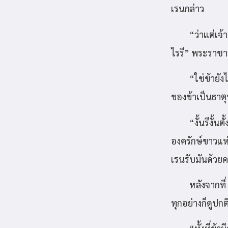
เรนกล่าว
“ว่าแต่เจ้
ไรรึ” พระราช
“ใช่ข้ายั
ของข้าเป็นธาต
“งั้นรึงั้
องครักษ์ขาวแ
เรนรับมันด้วยค
หลังจากที่
ทุกอย่างก็ดูปก