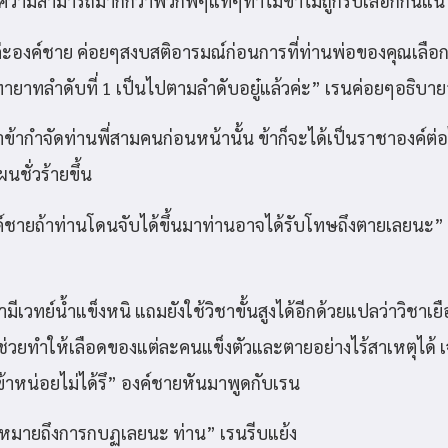
้ามีความสามารถมากกว่าพวกพี่ๆแท้ๆทำไมข้าไม่ถูกรับเลือกกันแน
่ะองค์ชาย ค่อยๆสงบสติอารมณ์ก่อนการที่ท่านพ่อของคุณเลือ
รัชทายาทลำดับที่ 1 เป็นไปตามลำดับอยู๋แล้วค่ะ” เรนค่อยๆอธิบา
าข้ากำจัดท่านพี่สามคนก่อนหน้านั้น ข้าก็จะได้เป็นราชาองค์ต่
ผนชั่วร้ายขึ้น
ค์ชายถ้าท่านโดนจับได้ขึ้นมาท่านอาจได้รับโทษถึงตายเลยนะ
้ามีเวทย์น้ำแข็งหนิ แถมยังใช้วิชาขั้นสูงได้อีกด้วยแปลว่าวิชาเย
ช่วยทำให้เลือดของแต่ละคนแข็งตัวและตายอย่างไร้สาเหตุได้ เจ
้าหน่อยไม่ได้รึ” องค์ชายหันมาพูดกับเรน
่นหมายถึงการกบฏเลยนะ ท่าน” เรนรีบแย้ง