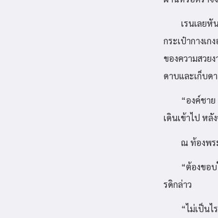
เรนเลยหัน
กระเป๋ากางเกง
ของความสวยงาน
ดาบและเก็บดา
“องค์ชาย 
เดินเข้าไป หลั
ณ ท้องพร
“ต้องขอบใ
รดิกล่าว
“ไม่เป็นไ