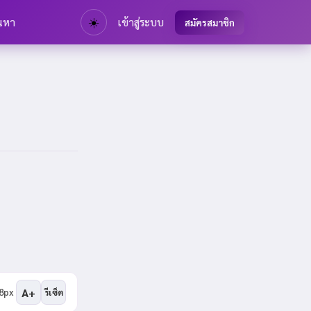
นหา
☀️
เข้าสู่ระบบ
สมัครสมาชิก
A+
8px
รีเซ็ต