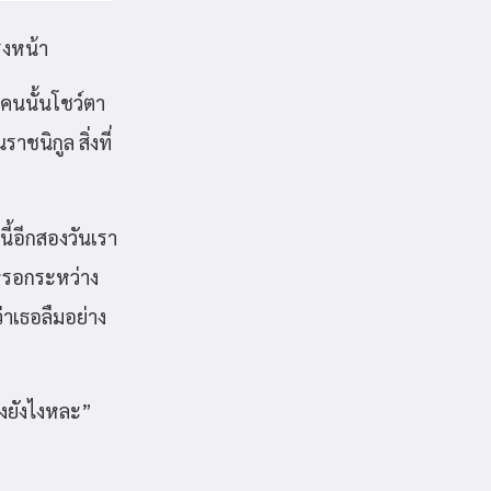
รงหน้า
ายคนนั้นโชว์ตา
ชนิกูล สิ่งที่
นี้อีกสองวันเรา
ยหรอกระหว่าง
่าเธอลืมอย่าง
องยังไงหละ”