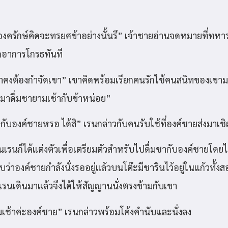
องครักษ์คิดจะทรยศข้าอย่างนั้นรึ” เจ้าชายอ่านจดหมายที่ทห
ิดอาการโกรธทันที
นข้าคงต้องกำจัดเขา” เขาคิดพร้อมเรียกคนรักใช้คนสนิทของเขาม
ามาดื่มชายามเช้ากับข้าหน่อย”
ากับองค์ชายหรอ ได้สิ” เรนกล่าวกับคนรับใช้ที่องค์ชายส่งมาเช
้นเรนก็ได้แต่งตัวเพื่อเตรียมตัวสำหรับไปดื่มชากับองค์ชายโดยไ
่าองค์ชายกำลังนั่งรออยู่แล้วบนโต๊ะมีชารินไว้อยู่ในแก้วทั้งสอ
เรนเดินมาแล้วจึงได้ให้สัญญานนั่งตรงข้ามกับเขา
มเช้าค่ะองค์ชาย” เรนกล่าวพร้อมโค้งคำนับและนั่งลง