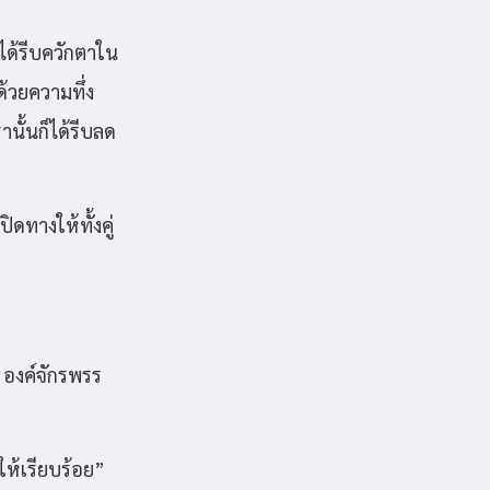
ด้รีบควักตาใน
้วยความทึ่ง
ั้นก็ได้รีบลด
ดทางให้ทั้งคู่
 องค์จักรพรร
ให้เรียบร้อย”