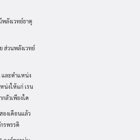
ีพลังเวทย์ธาตุ
ย ส่วนพลังเวทย์
่ 4 และตำแหน่ง
น่งให้แก่ เรน
่ากลัวเพียงใด
บสองเดือนแล้ว
ักรพรรดิ