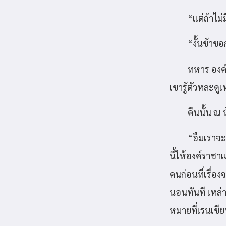
“แต่ถ้าไม่
“งั้นข้าข
ทหาร องค์
เขารู้ตัวหละดู
คืนนั้น ณ
“อืมเราจะ
นี้ให้องค์ราช
คนก่อนที่เรื่อ
นอนทันที เหล่
หมายที่เรนเขี