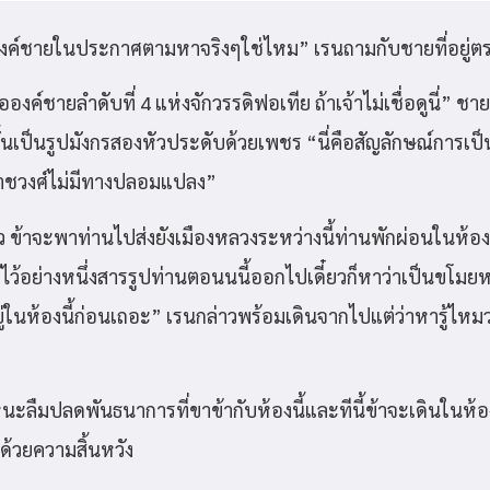
องค์ชายในประกาศตามหาจริงๆใช่ไหม” เรนถามกับชายที่อยู่ต
ือองค์ชายลำดับที่ 4 แห่งจักวรรดิฟอเทีย ถ้าเจ้าไม่เชื่อดูนี่” ช
้นเป็นรูปมังกรสองหัวประดับด้วยเพชร “นี่คือสัญลักษณ์การเป็นรา
าชวงศ์ไม่มีทางปลอมแปลง”
ล้ว ข้าจะพาท่านไปส่งยังเมืองหลวงระหว่างนี้ท่านพักผ่อนในห้อง
ู้ไว้อย่างหนึ่งสารรูปท่านตอนนนี้ออกไปเดี๋ยวก็หาว่าเป็นขโม
ยู่ในห้องนี้ก่อนเถอะ” เรนกล่าวพร้อมเดินจากไปแต่ว่าหารู้ไหมว
าหนะลืมปลดพันธนาการที่ขาข้ากับห้องนี้และทีนี้ข้าจะเดินในห้
้วยความสิ้นหวัง