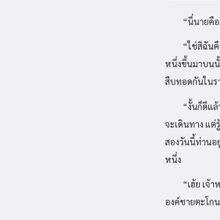
“นี่นายคื
“ใช่สิฉันค
หนึ่งขึ้นมาบนนั
สืบทอดกันในร
“งั้นก็ดีแ
จะเดินทาง แต่ร
สองวันนี้ท่านอ
หนึ่ง
“เฮ้ย เจ้
องค์ชายตะโกนด