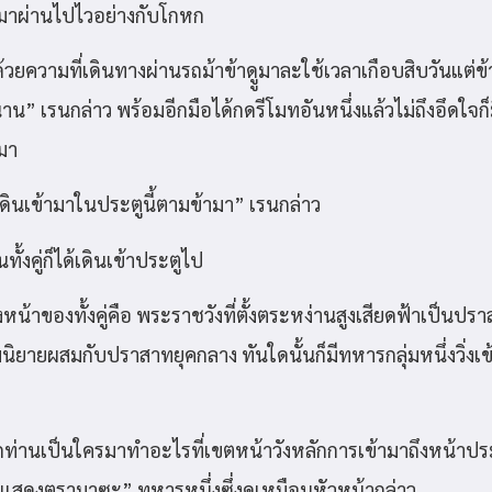
อมาผ่านไปไวอย่างกับโกหก
วยความที่เดินทางผ่านรถม้าข้าดููมาละใช้เวลาเกือบสิบวันแต่ข
าน” เรนกล่าว พร้อมอีกมือได้กดรีโมทอันหนึ่งแล้วไม่ถึงอึดใจก
มา
ินเข้ามาในประตูนี้ตามข้ามา” เรนกล่าว
ทั้งคู่ก็ได้เดินเข้าประตูไป
่ตรงหน้าของทั้งคู่คือ พระราชวังที่ตั้งตระหง่านสูงเสียดฟ้าเป็นปร
ยายผสมกับปราสาทยุคกลาง ทันใดนั้นก็มีทหารกลุ่มหนึ่งวิ่งเข
ท่านเป็นใครมาทำอะไรที่เขตหน้าวังหลักการเข้ามาถึงหน้าประต
แสดงตรามาซะ” ทหารหนึ่งซึ่งดูเหมือนหัวหน้ากล่าว