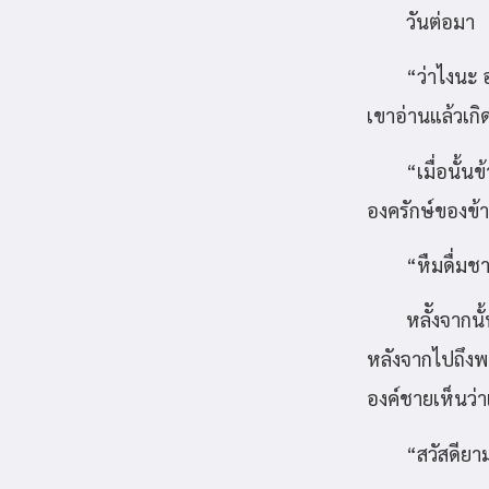
วันต่อมา
“ว่าไงนะ 
เขาอ่านแล้วเก
“เมื่อนั้
องครักษ์ของข้
“หืมดื่มช
หลัังจากนั
หลังจากไปถึงพบว
องค์ชายเห็นว่า
“สวัสดียา