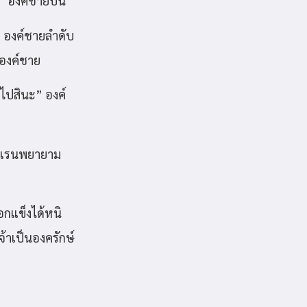
่” องค์ชายบ่น
ก องค์ชายลำดับ
ยองค์ชาย
อไปสินะ” องค์
” เรนพยายาม
ือกแข็งได้หนิ
้าเป็นองครักษ์