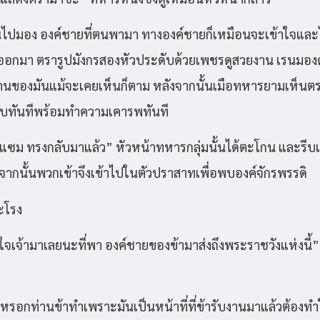
ไปมอง องค์ชายที่ตนพามา ทางองค์ชายก็เหมือนจะเข้าใจและไ
ออกมา ตรารูปมังกรสองหัวประดับด้วยเพชรดูสวยงาน เรนมองด
ของมันแม้จะเคยเห็นก็ตาม หลังจากนั้นเมือทหารยามเห็นตราน
บทันทีพร้อมทำความเคารพทันที
แซม ทรงกลับมาแล้ว” หัวหน้าทหารกลุ่มนั้นได้ตะโกน และรีบเปิ
งจากนั้นพวกเข้าจึงเข้าไปในตัวปราสาทเพื่อพบองค์จักรพรรดิ
ะโรง
จเจ้ามาเลยนะที่พา องค์ชายของข้ามาส่งถึงพระราชวังแห่งนี้”
รหรอกท่านข้าทำเพราะมันเป็นหน้าที่ที่ข้ารับงานมาแล้วต้องทำ