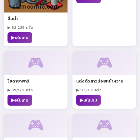
ปั๊มน้ำ
▶ 82,238 ครั้ง
▶
เล่นเกม
🎮
🎮
โยดาซาฟารี
แต่งตัวสาวน้อยหน้าหวาน
▶ 85,529 ครั้ง
▶ 117,702 ครั้ง
▶
▶
เล่นเกม
เล่นเกม
🎮
🎮