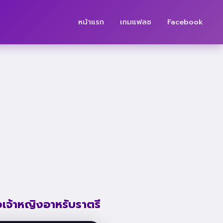
หน้าแรก
เกมแฟลช
Facebook
วเจ้าหญิงอาหรับราตรี