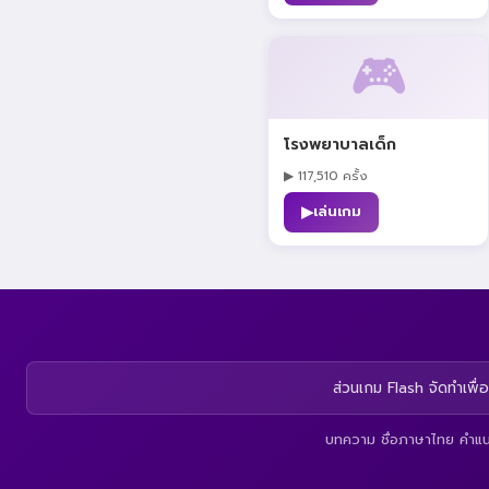
🎮
โรงพยาบาลเด็ก
▶ 117,510 ครั้ง
▶
เล่นเกม
ส่วนเกม Flash จัดทำเพื่อ
บทความ ชื่อภาษาไทย คำแนะน