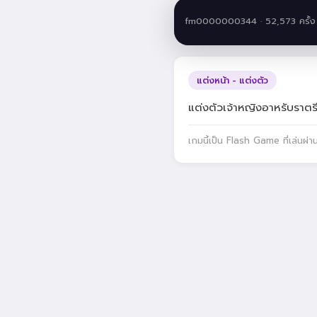
fm0000000344 · 52,573 ครั้ง
แต่งหน้า - แต่งตัว
แต่งตัวเจ้าหญิงอาหรับราตร
เกมนี้เป็น Flash Game ที่เล่นผ่