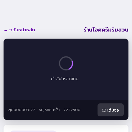
ร้านไอศครีมริมสวน
← กลับหน้าหลัก
กำลังโหลดเกม...
g0000003127 · 60,688 ครั้ง · 722x500
⛶ เต็มจอ