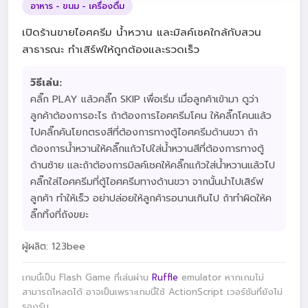
อาหาร - ขนม - เครื่องดื่ม
เปิดร้านขายไอศครีม น้ำหวาน และมิลค์เชคใกล้กับสวน
สาธารณะ ทำเสิร์ฟให้ถูกต้องและรวดเร็ว
วิธีเล่น:
คลิ๊ก PLAY แล้วคลิ๊ก SKIP เพื่อเริ่ม เมื่อลูกค้าเข้ามา ดูว่า
ลูกค้าต้องการอะไร ถ้าต้องการไอศครีมโคน ให้คลิ๊กโคนแล้ว
ไปคลิ๊กคันโยกตรงสีที่ต้องการทางตู้ไอศครีมด้านขวา ถ้า
ต้องการน้ำหวานให้คลิ๊กแก้วไปใส่น้ำหวานสีที่ต้องการทางตู้
ด้านซ้าย และถ้าต้องการมิลค์เชคให้คลิ๊กแก้วใส่น้ำหวานแล้วไป
คลิ๊กใส่ไอศครีมที่ตู้ไอศครีมทางด้านขวา จากนั้นนำไปเสิร์ฟ
ลูกค้า ทำให้เร็ว อย่าปล่อยให้ลูกค้ารอนานเกินไป ถ้าทำผิดให้ค
ลิ๊กทิ้งที่ถังขยะ
ผู้ผลิต: 123bee
เกมนี้เป็น Flash Game ที่เล่นผ่าน
Ruffle
emulator หากเกมไม่
สามารถโหลดได้ อาจเป็นเพราะเกมนี้ใช้ ActionScript เวอร์ชันที่ยังไม่
รองรับ