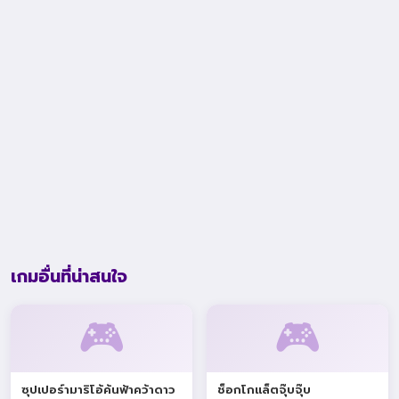
เกมอื่นที่น่าสนใจ
🎮
🎮
ซุปเปอร์ามาริโอ้ค้นฟ้าคว้าดาว
ช็อกโกแล็ตจุ๊บจุ๊บ