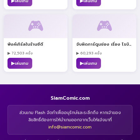
▶
▶
เล่นเกม
เล่นเกม
🎮
🎮
พังค์เกิร์ลในร้านซีดี
จับผิดการ์ตูนช่อง เรื่อง โรบินจอมวายร้าย
▶ 72,503 ครั้ง
▶ 60,293 ครั้ง
▶
▶
เล่นเกม
เล่นเกม
SiamComic.com
ส่วนเกม Flash จัดทำเพื่ออนุรักษ์และระลึกถึง หากเจ้าของ
ลิขสิทธิ์ต้องการให้นำเกมออกจากเว็บให้แจ้งมาที่
info@siamcomic.com