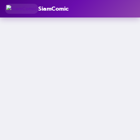
SiamComic