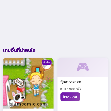
เกมอื่นที่น่าสนใจ
🎮
🔥 ฮิต
กุ๊กอาหารทอด
▶ 184,656 ครั้ง
▶
เล่นเกม