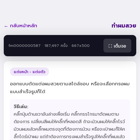
ทำผมสวย
← กลับหน้าหลัก
fm0000000587 · 187,497 ครั้ง · 667x500
⛶ เต็มจอ
แต่งหน้า - แต่งตัว
ออกแบบตัดแต่งผมสวยตามสไตล์ชอบ หรือจะเลือกทรงผม
แบบสำเร็จรูปก็ได้
วิธีเล่น:
คลิ๊กปุ่มด้านขวาอันล่างเพื่อเริ่ม คลิ๊กกรรไกรมาตัดผมตาม
ต้องการ เปลี่ยนสีผมให้คลิ๊กที่หลอดสี ถ้าจะม้วนผมให้คลิ๊กโรว์
ม้วนผมแล้วคลิ๊กผมตรงจุดที่ต้องการม้วน หรือจะเป่าผมก็ให้ค
ลิ๊กไดร์เป่าผม แต่ถ้าต้องการทรงผมสำเร็จรูปให้คลิ๊กที่ผมแล้ว