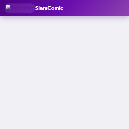
SiamComic