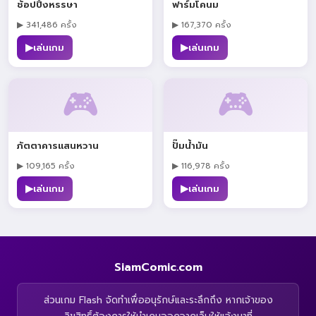
ช้อปปิ้งหรรษา
ฟาร์มโคนม
▶ 341,486 ครั้ง
▶ 167,370 ครั้ง
▶
▶
เล่นเกม
เล่นเกม
🎮
🎮
ภัตตาคารแสนหวาน
ปั๊มน้ำมัน
▶ 109,165 ครั้ง
▶ 116,978 ครั้ง
▶
▶
เล่นเกม
เล่นเกม
SiamComic.com
ส่วนเกม Flash จัดทำเพื่ออนุรักษ์และระลึกถึง หากเจ้าของ