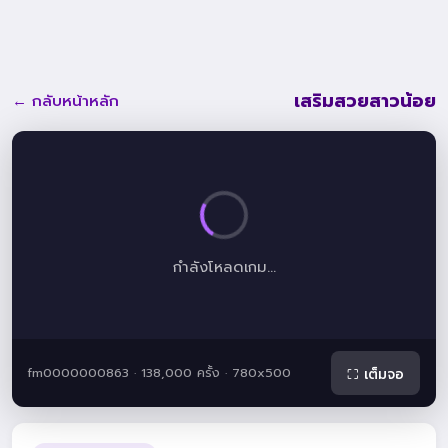
เสริมสวยสาวน้อย
← กลับหน้าหลัก
กำลังโหลดเกม...
fm0000000863 · 138,000 ครั้ง · 780x500
⛶ เต็มจอ