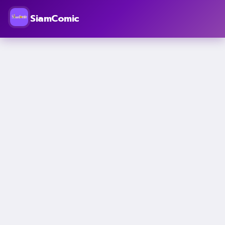
SiamComic