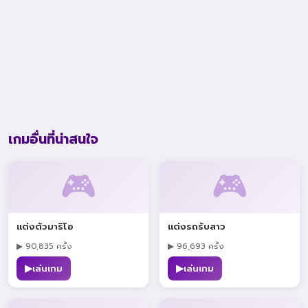
เกมอื่นที่น่าสนใจ
🎮
🎮
แต่งตัวมาริโอ
แต่งรถรับสาว
▶ 90,835 ครั้ง
▶ 96,693 ครั้ง
▶
▶
เล่นเกม
เล่นเกม