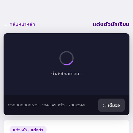
แต่งตัวนักเรียน
← กลับหน้าหลัก
กำลังโหลดเกม...
fm0000000629 · 104,349 ครั้ง · 780x546
⛶ เต็มจอ
แต่งหน้า - แต่งตัว