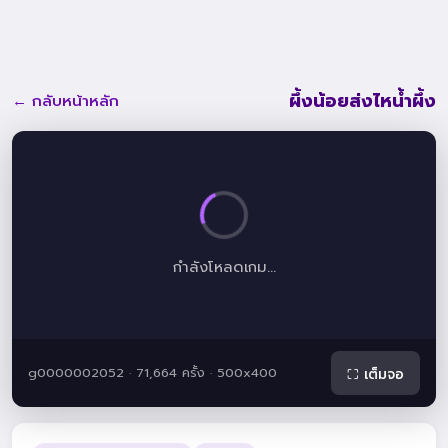
ผึ้งน้อยส่งไหน้ำผึ้ง
← กลับหน้าหลัก
กำลังโหลดเกม...
g0000002052 · 71,664 ครั้ง · 500x400
⛶ เต็มจอ