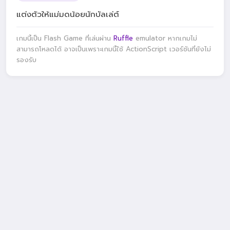
แต่งตัวให้แม่มดน้อยนักบัลเล่ต์
เกมนี้เป็น Flash Game ที่เล่นผ่าน
Ruffle
emulator หากเกมไม่
สามารถโหลดได้ อาจเป็นเพราะเกมนี้ใช้ ActionScript เวอร์ชันที่ยังไม่
รองรับ