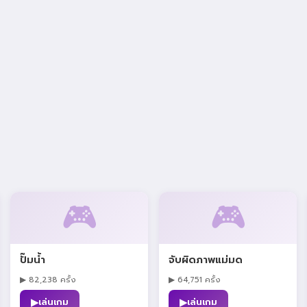
🎮
🎮
ปั๊มน้ำ
จับผิดภาพแม่มด
▶ 82,238 ครั้ง
▶ 64,751 ครั้ง
▶
▶
เล่นเกม
เล่นเกม