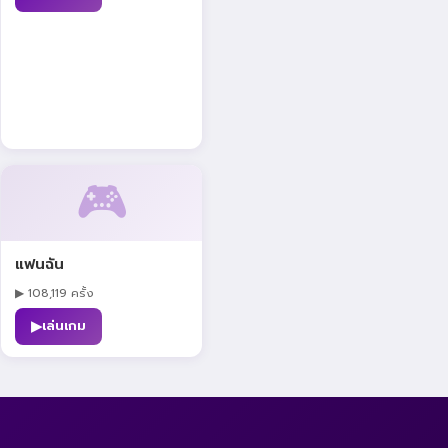
🎮
แฟนฉัน
▶ 108,119 ครั้ง
▶
เล่นเกม