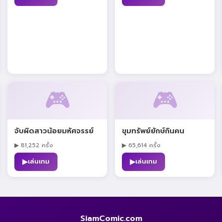
🎮
🎮
จับผิดสาวน้อยมหัศจรรย์
ขุมทรัพย์ยักษ์กินคน
▶ 81,252 ครั้ง
▶ 65,614 ครั้ง
▶
▶
เล่นเกม
เล่นเกม
SiamComic.com