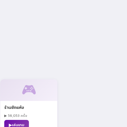
🎮
ร้านซักแห้ง
▶ 58,053 ครั้ง
▶
เล่นเกม