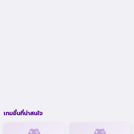
เกมอื่นที่น่าสนใจ