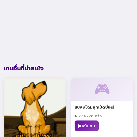
เกมอื่นที่น่าสนใจ
🎮
แปลงโฉมลูกเป็ดขี้เหร่
▶ 224,728 ครั้ง
▶
เล่นเกม