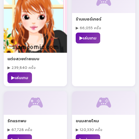
🎮
ร้านเบอร์เกอร์
▶ 66,055 ครั้ง
▶
เล่นเกม
แต่งสวยถ่ายแบบ
▶ 239,840 ครั้ง
▶
เล่นเกม
🎮
🎮
รักแรกพบ
ขนมสายไหม
▶ 67,728 ครั้ง
▶ 120,330 ครั้ง