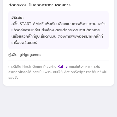
ตัดกระดาษเป็นลวดลายตามต้องการ
วิธีเล่น:
คลิ๊ก START GAME เพื่อเริ่ม เลือกแบบการพับกระดาษ เสร็จ
แล้วคลิ๊กสามเหลี่ยมสีเหลือง ตกแต่งกระดาษตามต้องการ
เสร็จแล้วคลิ๊กที่รูปเสื้อด้านบน ต้องการพิมพ์ออกมาให้คลิ๊กที่
เครื่องพรินเตอร์
ผู้ผลิต: girlgogames
เกมนี้เป็น Flash Game ที่เล่นผ่าน
Ruffle
emulator หากเกมไม่
สามารถโหลดได้ อาจเป็นเพราะเกมนี้ใช้ ActionScript เวอร์ชันที่ยังไม่
รองรับ