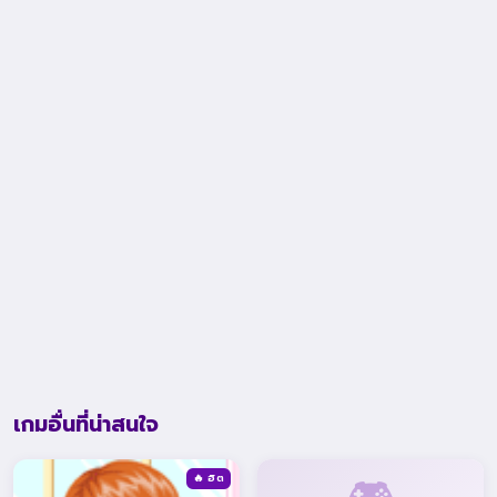
เกมอื่นที่น่าสนใจ
🔥 ฮิต