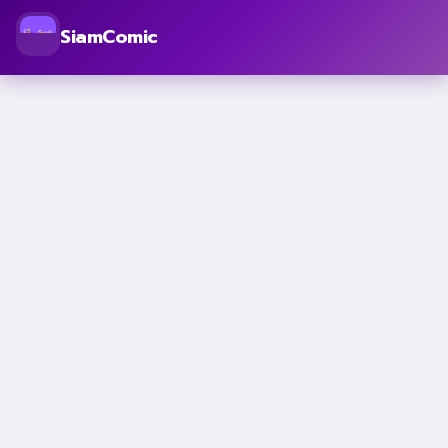
SiamComic