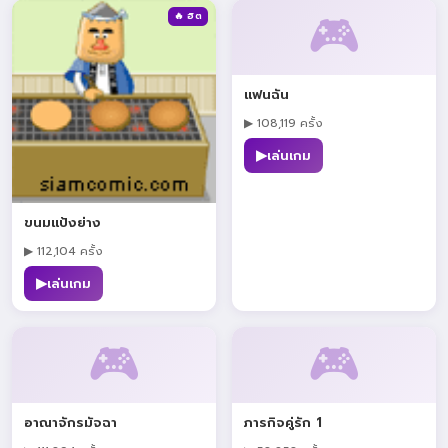
🎮
🔥 ฮิต
แฟนฉัน
▶ 108,119 ครั้ง
▶
เล่นเกม
ขนมแป้งย่าง
▶ 112,104 ครั้ง
▶
เล่นเกม
🎮
🎮
อาณาจักรมัจฉา
ภารกิจคู่รัก 1