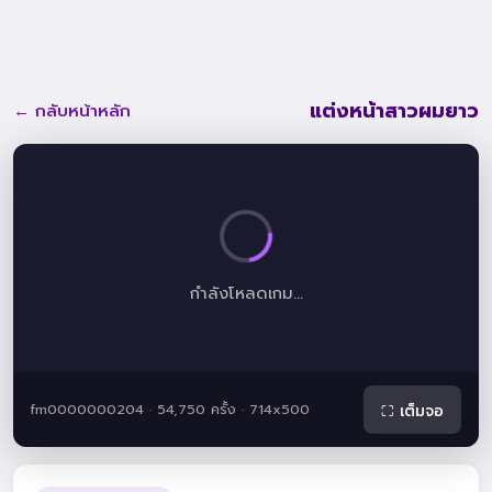
แต่งหน้าสาวผมยาว
← กลับหน้าหลัก
กำลังโหลดเกม...
fm0000000204 · 54,750 ครั้ง · 714x500
⛶ เต็มจอ