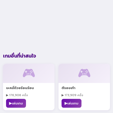
เกมอื่นที่น่าสนใจ
🎮
🎮
บะหมี่ถ้วยร้อนร้อน
ตีรองเท้า
▶ 176,906 ครั้ง
▶ 173,909 ครั้ง
▶
▶
เล่นเกม
เล่นเกม