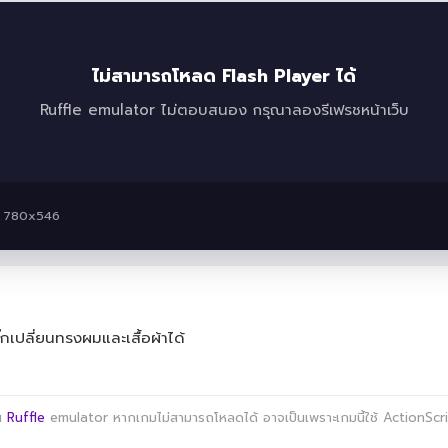
ไม่สามารถโหลด Flash Player ได้
Ruffle emulator ไม่ตอบสนอง กรุณาลองรีเฟรชหน้าเว็บ
 · 780x546
กเปลี่ยนทรงผมและเสื้อผ้าได้
าน
Ruffle
emulator หากเกมไม่สามารถโหลดได้ อาจเป็นเพราะเกมนี้ใช้ ActionScript