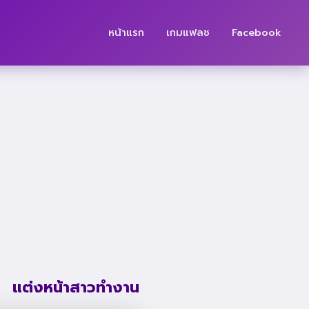
หน้าแรก
เกมแฟลช
Facebook
แต่งหน้าสาวทำงาน