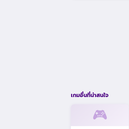
เกมอื่นที่น่าสนใจ
🎮