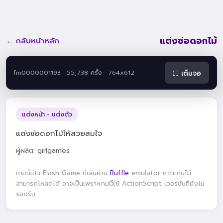
แต่งช่อดอกไม้
← กลับหน้าหลัก
fm0000001193 · 55,738 ครั้ง · 764x612
⛶ เต็มจอ
แต่งหน้า - แต่งตัว
แต่งช่อดอกไม้ให้สวยสมใจ
ผู้ผลิต: girlgames
เกมนี้เป็น Flash Game ที่เล่นผ่าน
Ruffle
emulator หากเกมไม่
สามารถโหลดได้ อาจเป็นเพราะเกมนี้ใช้ ActionScript เวอร์ชันที่ยังไม่
รองรับ