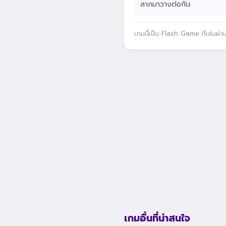
ลากมาวางต่อกัน
เกมนี้เป็น Flash Game ที่เล่นผ่
เกมอื่นที่น่าสนใจ