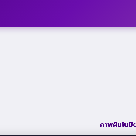
ภาพฝันโนบิต