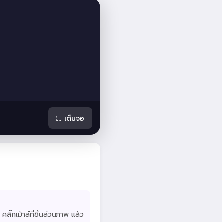
⛶ เต็มจอ
ลิ๊กเม้าส์ที่ชิ้นส่วนภาพ แล้ว