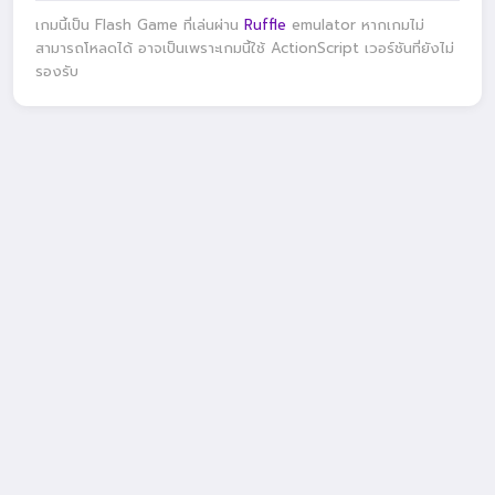
เกมนี้เป็น Flash Game ที่เล่นผ่าน
Ruffle
emulator หากเกมไม่
สามารถโหลดได้ อาจเป็นเพราะเกมนี้ใช้ ActionScript เวอร์ชันที่ยังไม่
รองรับ