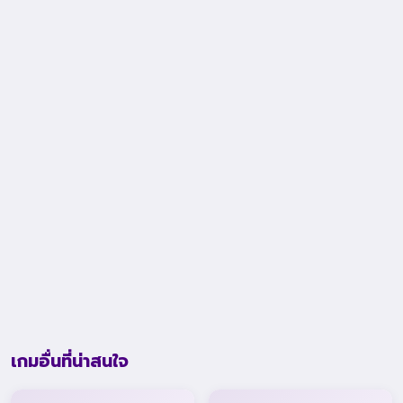
เกมอื่นที่น่าสนใจ