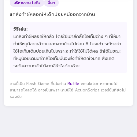
บริหารงาน ไอคิว
อื่นๆ
แกล้งทำผีหลอกให้เด็กน้อยหนีออกจากบ้าน
วิธีเล่น:
แกล้งทำผีหลอกให้กลัว โดยใช้เม้าส์คลิ๊กไอเท็มต่าง ๆ ที่ให้มา
ทำให้หนูน้อยกลัวจนออกจากบ้านไปก่อน 6 โมงเช้า ระวังอย่า
ใช้ไอเท็มเดิมบ่อยเกินไปเพราะจะทำให้ใช้ไม่ได้ผล ถ้าใช้ในขณะ
ที่หนูน้อยเดินมาใกล้ไอเท็มนั้นจะยิ่งทำให้ตกใจมาก สังเกต
ระดับความกลัวได้จากสีหัวใจด้านซ้าย
เกมนี้เป็น Flash Game ที่เล่นผ่าน
Ruffle
emulator หากเกมไม่
สามารถโหลดได้ อาจเป็นเพราะเกมนี้ใช้ ActionScript เวอร์ชันที่ยังไม่
รองรับ