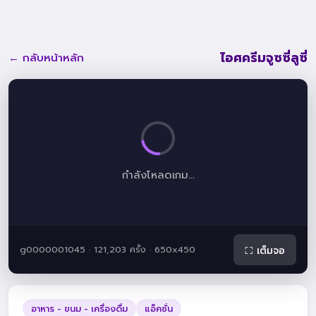
ไอศครีมจูซซี่ลูซี่
← กลับหน้าหลัก
กำลังโหลดเกม...
g0000001045 · 121,203 ครั้ง · 650x450
⛶ เต็มจอ
อาหาร - ขนม - เครื่องดื่ม
แอ็คชั่น