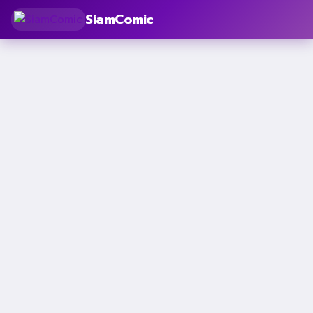
SiamComic