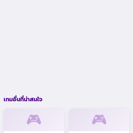
เกมอื่นที่น่าสนใจ
🎮
🎮